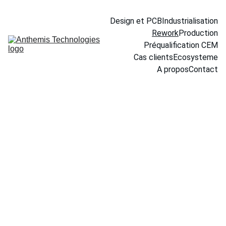
Design et PCB
Industrialisation
Rework
Production
Préqualification CEM
Cas clients
Ecosysteme
A propos
Contact