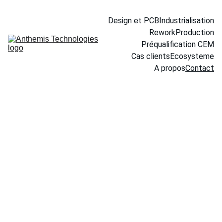
Design et PCB
Industrialisation
Rework
Production
Préqualification CEM
Cas clients
Ecosysteme
A propos
Contact
Contact